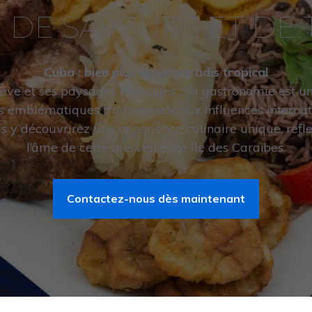
 DE SAVEURS ET DE 
Cuba : bien plus qu’un paradis tropical
ve et ses paysages exotiques ; sa gastronomie est un
ats emblématiques traditionnels aux influences interna
us y découvrirez une expérience culinaire unique, reflet 
l’âme de cette merveilleuse île des Caraïbes.
Contactez-nous dès maintenant