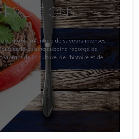
TRADITIONS
e véritable aventure de saveurs intenses,
tionales, la cuisine cubaine regorge de
vibrant de la culture, de l’histoire et de