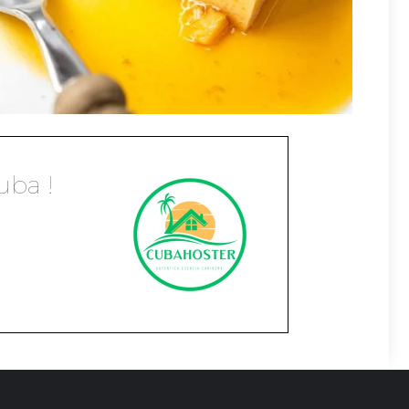
uba !